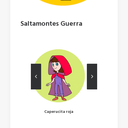
Saltamontes Guerra
roja
Caperucita roja
Caperuci