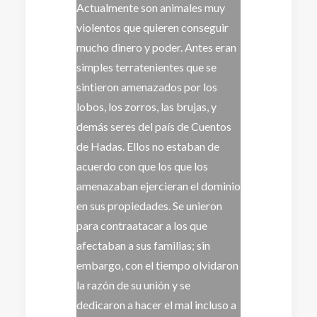
Actualmente son animales muy
violentos que quieren conseguir
mucho dinero y poder. Antes eran
simples terratenientes que se
sintieron amenazados por los
lobos, los zorros, las brujas, y
demás seres del país de Cuentos
de Hadas. Ellos no estaban de
acuerdo con que los que los
amenazaban ejercieran el dominio
en sus propiedades. Se unieron
para contraatacar a los que
afectaban a sus familias; sin
embargo, con el tiempo olvidaron
la razón de su unión y se
dedicaron a hacer el mal incluso a